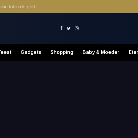
Ontdek de magie van ahavamusic.nl: muziekcreatie tot in de perfectie
Facebook
Twitter
Instagram
Feest
Gadgets
Shopping
Baby & Moeder
Ete